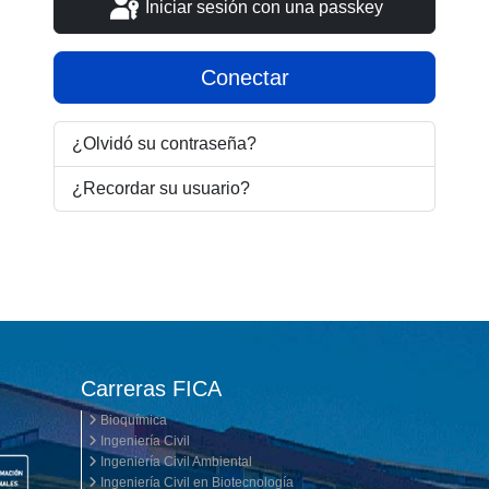
Iniciar sesión con una passkey
Conectar
¿Olvidó su contraseña?
¿Recordar su usuario?
Carreras FICA
Bioquímica
Ingeniería Civil
Ingeniería Civil Ambiental
Ingeniería Civil en Biotecnología