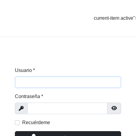
current-item active"
Usuario
*
Contraseña
*
Mostrar
Mostrar c
Recuérdeme